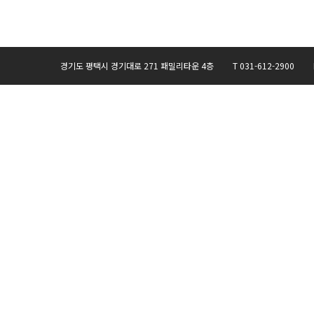
경기도 평택시 경기대로 271 패밀리타운 4층 T 031-612-2900 F 031-6