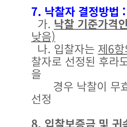
7. 낙찰자 결정방법 
가.
낙찰 기준가격
낮음)
나. 입찰자는
제6항
찰자로 선정된 후라도
을
경우 낙찰이 무효가
선정
8. 입찰보증금 및 귀