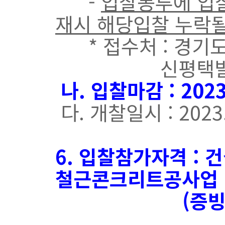
-
입찰봉투에 입찰
재시 해당입찰 누락될
* 접수처 : 경기도
신평택발전(주)
나
. 입찰마감 : 2
023
다. 개찰일시 : 2023.
6. 입찰참가자격 :
철근콘크리트공사업 
(증빙서류 