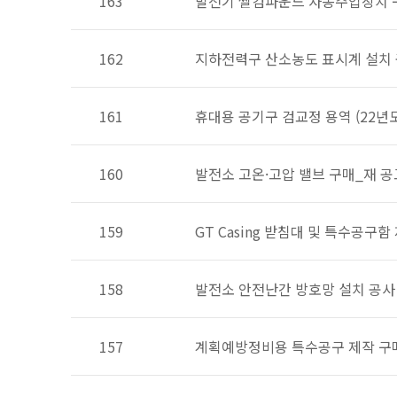
163
발전기 씰컴파운드 자동주입장치 
162
지하전력구 산소농도 표시계 설치
161
휴대용 공기구 검교정 용역 (22년도
160
발전소 고온·고압 밸브 구매_재 공
159
GT Casing 받침대 및 특수공구함
158
발전소 안전난간 방호망 설치 공사
157
계획예방정비용 특수공구 제작 구