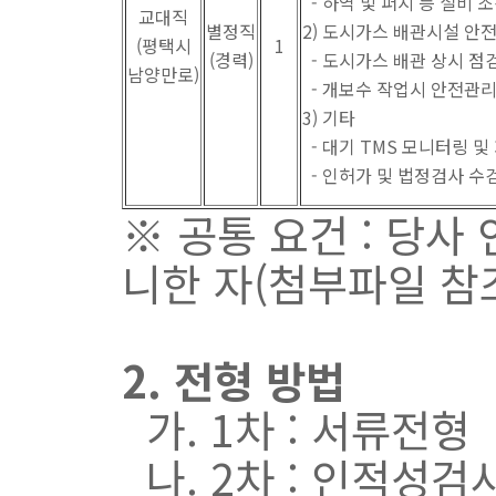
- 하역 및 퍼지 등 설비 
교대직
별정직
2) 도시가스 배관시설 안
(평택시
1
(경력)
- 도시가스 배관 상시 점
남양만로)
- 개보수 작업시 안전관
3) 기타
- 대기 TMS 모니터링 및
- 인허가 및 법정검사 수
※ 공통 요건 : 당
니한 자(첨부파일 참
2. 전형 방법
가. 1차 : 서류전형
나. 2차 : 인적성검사