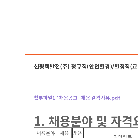
신평택발전(주) 정규직(안전환경)/별정직(교
첨부파일1 :
채용공고_채용 결격사유.pdf
1. 채용분야 및 자격
채용분야
채용
채용
담당업무