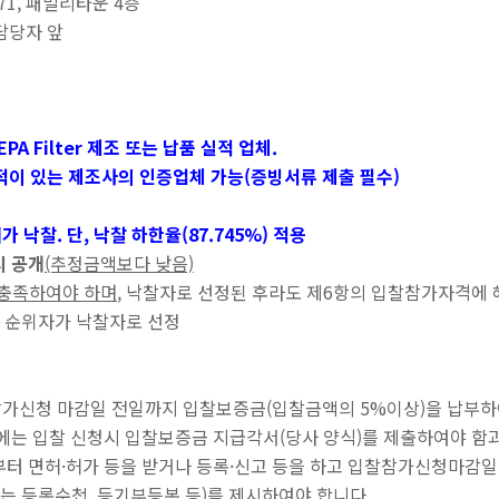
1, 패밀리타운 4층
당자 앞
HEPA Filter 제조 또는 납품 실적 업체.
는 제조사의 인증업체 가능(증빙서류 제출 필수)
 낙찰. 단, 낙찰 하한율(87.745%) 적용
시 공개
(추정금액보다 낮음)
충족하여야 하며
, 낙찰자로 선정된 후라도 제6항의 입찰참가자격에
 순위자가 낙찰자로 선정
참가신청 마감일 전일까지 입찰보증금(입찰금액의 5%이상)을 납부하
는 입찰 신청시 입찰보증금 지급각서(당사 양식)를 제출하여야 함과
 면허·허가 등을 받거나 등록·신고 등을 하고 입찰참가신청마감일
 등록수첩, 등기부등본 등)를 제시하여야 합니다.